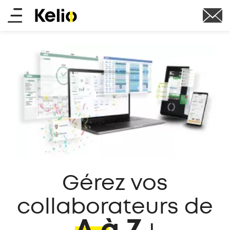
Aller
Main
au
contenu
menu
principal
Gérez vos
collaborateurs de