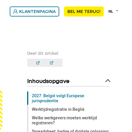
Language
NL
KLANTENPAGINA
BEL ME TERUG!
selector
Franç
Nede
Deel dit artikel
Inhoudsopgave
2027: België volgt Europese
jurisprudentie
Werktijdregistratie in Beglië
Welke werkgevers moeten werktijd
registreren?
Spreadsheet, badge of digitale oplossing: