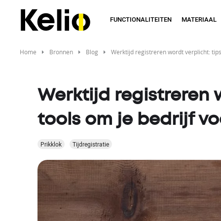
Skip
to
FUNCTIONALITEITEN
MATERIAAL
main
content
Home
Bronnen
Blog
Werktijd registreren wordt verplicht: tip
Werktijd registreren w
tools om je bedrijf v
Prikklok
Tijdregistratie