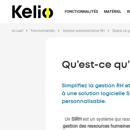
Aller
au
FONCTIONNALITÉS
MATÉRIEL
R
contenu
principal
Accueil
Fonctionnalités
Gestion administrative RH
Qu’est ce q
Qu’est-ce qu’
Simplifiez la gestion RH 
à une solution logicielle S
personnalisable.
Un
SIRH
est un système qui rass
gestion des ressources humaine