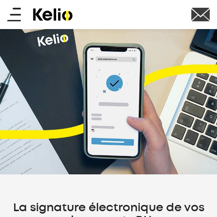
Aller
Main
au
contenu
menu
principal
La signature électronique de vos