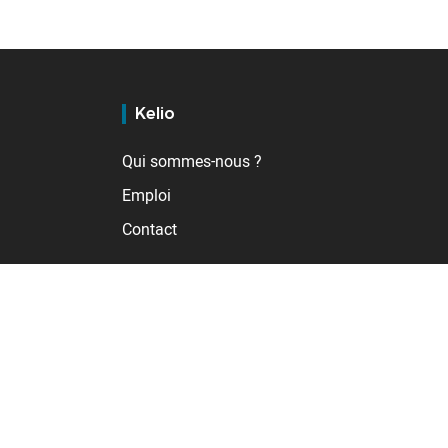
Kelio
Qui sommes-nous ?
Emploi
Contact
A l'international
Allemagne
BSupport
Espagne
uteurs
France
Pays-Bas