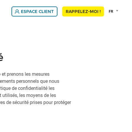
Language
FR
ESPACE CLIENT
RAPPELEZ-MOI !
selector
Franç
Nede
é
eb et prenons les mesures
gnements personnels que nous
tique de confidentialité les
 utilisés, les moyens de les
res de sécurité prises pour protéger