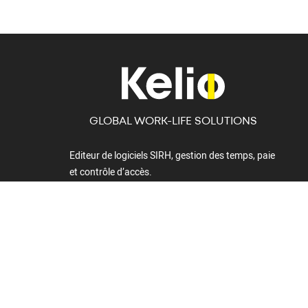
GLOBAL WORK-LIFE SOLUTIONS
Editeur de logiciels SIRH, gestion des temps, paie
et contrôle d’accès.
+32 010/24 56 20
Avenue Pasteur
Port Atlantic –
19
Noorderlaan 147,
1300 Wavre
box 9
BELGIQUE
2030 Anvers