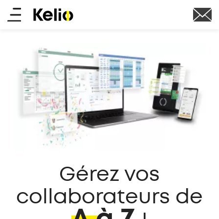
Aller
Main
au
contenu
menu
principal
Gérez vos
collaborateurs de