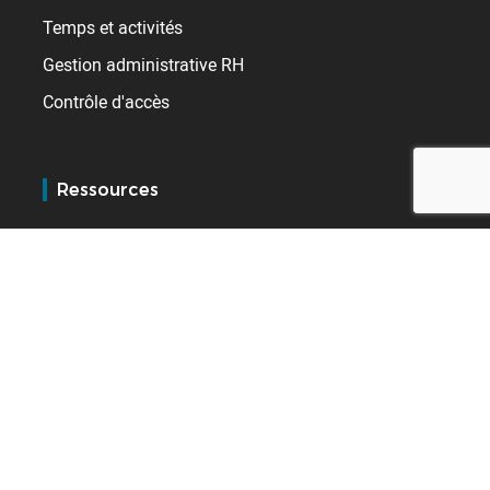
Temps et activités
Gestion administrative RH
Contrôle d'accès
Ressources
Blog
Références
E-learning
Services
Support
Service client BSupport
Extranet distributeurs