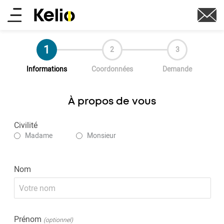
au
Main
contenu
principal
menu
Actuel
Informations
Coordonnées
Demande
À propos de vous
Civilité
Madame
Monsieur
Nom
Prénom
(optionnel)