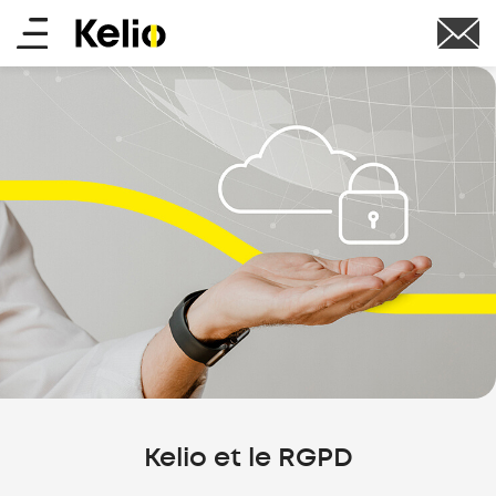
Aller
Main
au
contenu
menu
principal
Kelio et le RGPD