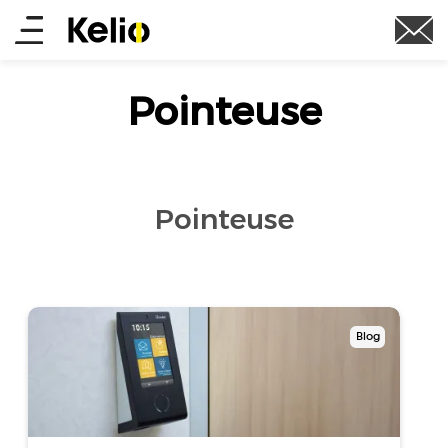
Aller
Main
au
contenu
menu
principal
Pointeuse
Pointeuse
Blog