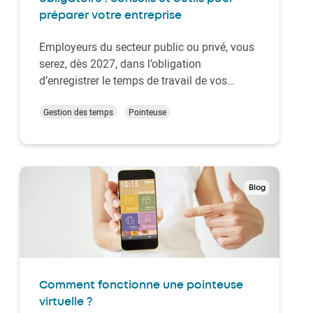
préparer votre entreprise
Employeurs du secteur public ou privé, vous
serez, dès 2027, dans l’obligation
d’enregistrer le temps de travail de vos
salariés. Cette décision du gouvernement
fédéral belge est tombée, en marge de
Gestion des temps
Pointeuse
l’accord sur le budget, en novembre dernier.
Une thématique sur la table depuis plusieurs
années se c…
Blog
Comment fonctionne une pointeuse
virtuelle ?