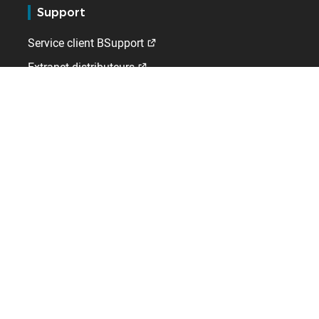
Support
Service client BSupport
Extranet distributeurs
Kelio
Qui sommes-nous ?
Emploi
Contact
A l'international
Allemagne
Espagne
France