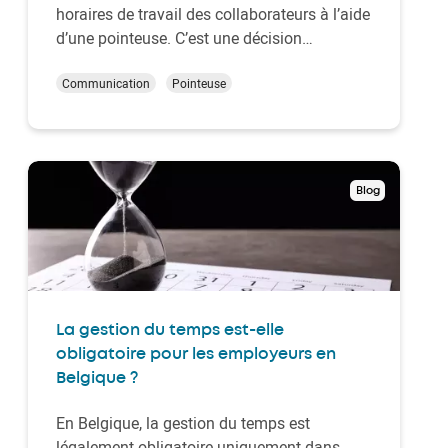
horaires de travail des collaborateurs à l’aide
d’une pointeuse. C’est une décision
stratégique : avec une pointeuse, vous
obtenez une vue en temps réel des
Communication
Pointeuse
présences et absences, vous planifiez plus
facilement les projets, et vous automatisez
en partie la…
Blog
La gestion du temps est-elle
obligatoire pour les employeurs en
Belgique ?
En Belgique, la gestion du temps est
légalement obligatoire uniquement dans