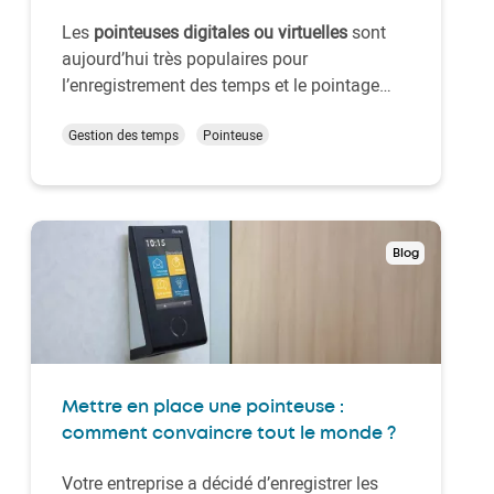
Les
pointeuses digitales ou virtuelles
sont
aujourd’hui très populaires pour
l’enregistrement des temps et le pointage
des employés. Et pour cause : vous n’avez
plus besoin de terminal physique et les
Gestion des temps
Pointeuse
collaborateurs peuvent déclarer leur
présence depuis n’importe quel appareil.
C’est particulièremen…
Blog
Mettre en place une pointeuse :
comment convaincre tout le monde ?
Votre entreprise a décidé d’enregistrer les