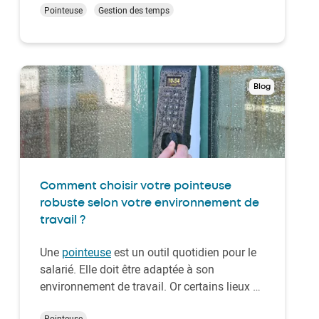
d'un smartphone qui, grâce à aux
Pointeuse
Gestion des temps
technologies BLE – NFC, intègre un badge
virtuel et pourra être passé devant une
badgeuse Ke…
Blog
Comment choisir votre pointeuse
robuste selon votre environnement de
travail ?
Une
pointeuse
est un outil quotidien pour le
salarié. Elle doit être adaptée à son
environnement de travail. Or certains lieux de
travail peuvent être soumis à des conditions
Pointeuse