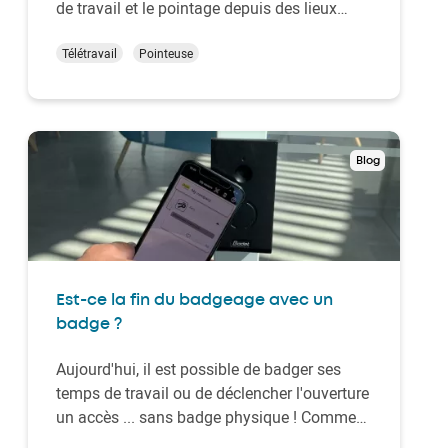
de travail et le pointage depuis des lieux
distants représentent un défi de taille pour de
nombreuses entreprises.C'est là qu'intervient
Télétravail
Pointeuse
la pointeuse mobile, un équipement
révolutionnaire permettant de rel…
Blog
Est-ce la fin du badgeage avec un
badge ?
Aujourd'hui, il est possible de badger ses
temps de travail ou de déclencher l'ouverture
un accès ... sans badge physique ! Comment
? Il existe 2 façons : d'une part au moyen