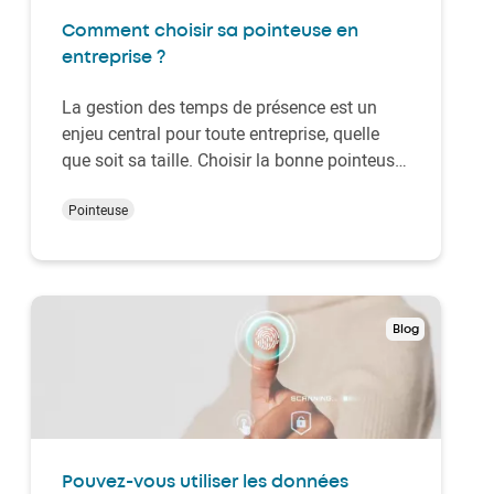
Comment choisir sa pointeuse en
entreprise ?
La gestion des temps de présence est un
enjeu central pour toute entreprise, quelle
que soit sa taille. Choisir la bonne pointeuse
peut transformer un processus chronophage
en un système fluide, fiable et conforme aux
Pointeuse
obligations légales. Mais face à la diversité
des solutions disponibles sur le mar…
Blog
Pouvez-vous utiliser les données