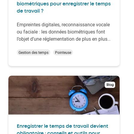
biométriques pour enregistrer le temps
de travail ?
Empreintes digitales, reconnaissance vocale
ou faciale : les données biométriques font
l’objet d’une réglementation de plus en plus
stricte liée à la protection des données
privées. Aujourd’hui intégrées aux
Gestion des temps
Pointeuse
documents d’identité en Belgique, peuvent-
elles aussi être utilisées en entreprise pour la
g…
Blog
Enregistrer le temps de travail devient
obligatoire : conseils et outils pour