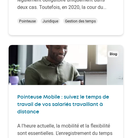
deux cas. Toutefois, en 2020, la cour du
travail de Bruxelles a estimé que tous les
employeurs doivent installer des outils de
Pointeuse
Juridique
Gestion des temps
gestion du temps au sein de leur
organisation. S'ils ne le font pas, c'est à eux
de prouver les h…
Blog
Pointeuse Mobile : suivez le temps de
travail de vos salariés travaillant à
distance
A l'heure actuelle, la mobilité et la flexibilité
sont essentielles. L’enregistrement du temps