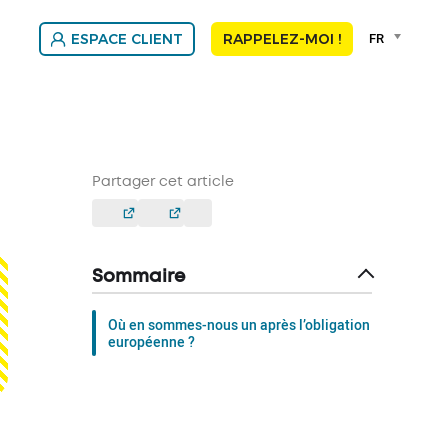
Language
FR
ESPACE CLIENT
RAPPELEZ-MOI !
selector
Franç
Nede
Partager cet article
Sommaire
Où en sommes-nous un après l’obligation
européenne ?