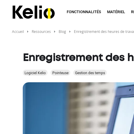
Aller
au
FONCTIONNALITÉS
MATÉRIEL
R
contenu
principal
Accueil
Ressources
Blog
Enregistrement des heures de trava
Enregistrement des h
Logiciel Kelio
Pointeuse
Gestion des temps