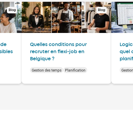
Blog
Blog
ode
Quelles conditions pour
Logic
sibles
recruter en flexi-job en
quel 
Belgique ?
plani
Gestion des temps
Planification
Gestio