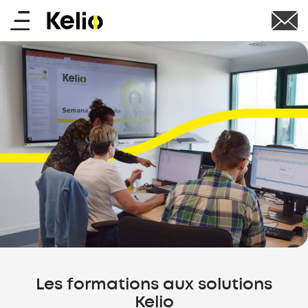
Aller
Main
au
contenu
menu
principal
Les formations aux solutions
Kelio