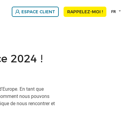
Language
FR
ESPACE CLIENT
RAPPELEZ-MOI !
selector
Franç
Nede
e 2024 !
d'Europe. En tant que
ir comment nous pouvons
ique de nous rencontrer et