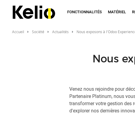
Aller
au
FONCTIONNALITÉS
MATÉRIEL
R
contenu
principal
Accueil
Société
Actualités
Nous exposons à l'Odoo Experienc
Nous ex
Venez nous rejoindre pour déco
Partenaire Platinum, nous vous
transformer votre gestion des 
d'explorer nos dernières innova