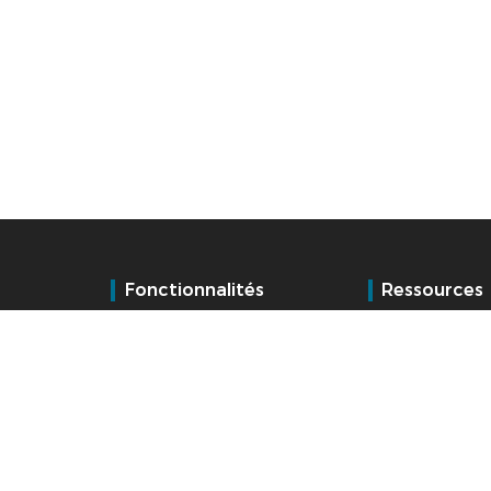
Fonctionnalités
Ressources
Temps et activités
Blog
Gestion administrative RH
Références
Contrôle d'accès
E-learning
Services