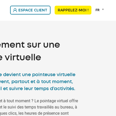
Language
FR
ESPACE CLIENT
RAPPELEZ-MOI !
selector
Franç
Nede
ement sur une
 virtuelle
 devient une pointeuse virtuelle
uvent, partout et à tout moment,
l et suivre leur temps d’activités.
et à tout moment ? Le pointage virtuel offre
t le suivi des temps travaillés au bureau, à
es clics, les heures de présence sont