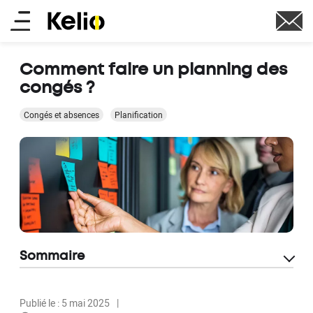
Aller
Main
au
contenu
menu
principal
Comment faire un planning des
congés ?
Congés et absences
Planification
Sommaire
Publié le : 5 mai 2025