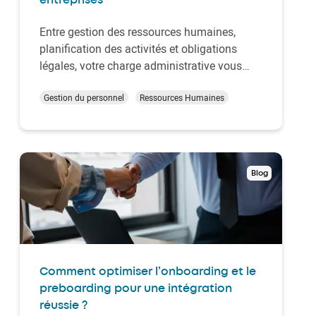
entreprises
Entre gestion des ressources humaines,
planification des activités et obligations
légales, votre charge administrative vous
coûte cher en temps de travail ? Bonne
nouvelle : la note du nouveau gouvernement
Gestion du personnel
Ressources Humaines
accorde une place significative à la
simplification administrative. Allègement
des obligation…
Blog
Comment optimiser l’onboarding et le
preboarding pour une intégration
réussie ?