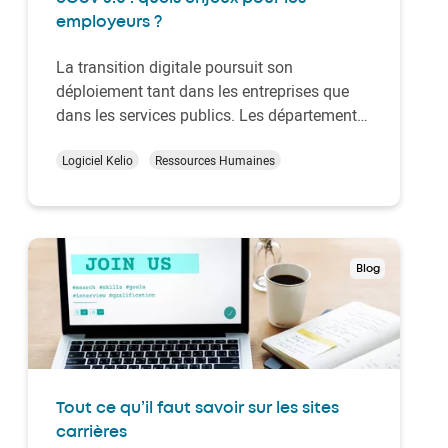
employeurs ?
La transition digitale poursuit son
déploiement tant dans les entreprises que
dans les services publics. Les départements
de ressources humaines voient
progressivement apparaître les nouveautés
Logiciel Kelio
Ressources Humaines
liées au projet eGov 3.0. Ce programme mis
en œuvre par le gouvernement Arizona est
destiné à faciliter l’…
Blog
Tout ce qu’il faut savoir sur les sites
carrières