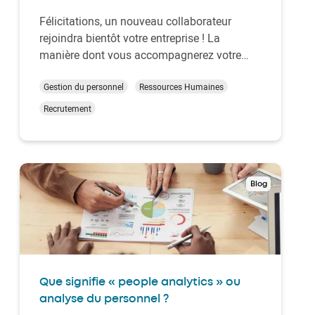
Félicitations, un nouveau collaborateur
rejoindra bientôt votre entreprise ! La
manière dont vous accompagnerez votre
nouvelle recrue durant ses premières
semaines jouera un rôle clé dans son succès
Gestion du personnel
Ressources Humaines
à long terme. Selon
Hibob
, 64 % des
Recrutement
employés envisagent de quitter l'entreprise
au cours de la premiè…
Blog
Que signifie « people analytics » ou
analyse du personnel ?