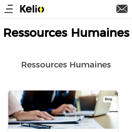
Aller
Main
au
contenu
menu
principal
Ressources Humaines
Ressources Humaines
Blog