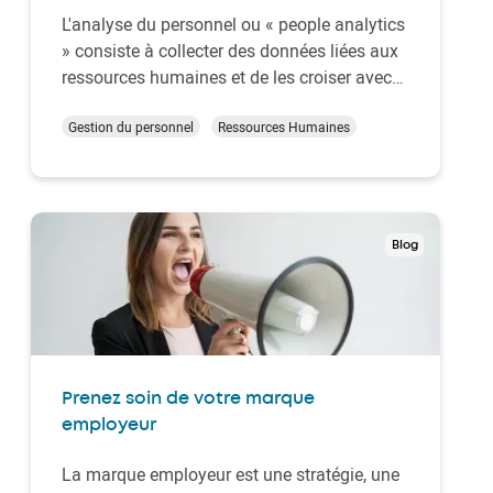
L'analyse du personnel ou « people analytics
» consiste à collecter des données liées aux
ressources humaines et de les croiser avec
d'autres informations de l'entreprise. Vous
obtenez des informations exploitables qui
Gestion du personnel
Ressources Humaines
peuvent vous aider à améliorer la
performance de vos talents, l'expérience des
em…
Blog
Prenez soin de votre marque
employeur
La marque employeur est une stratégie, une