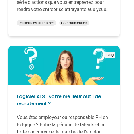
série d’actions que vous entreprenez pour
rendre votre entreprise attrayante aux yeux
des employés et des candidats. Vous
montrez que travailler chez vous est une
Ressources Humaines
Communication
expérience positive et vous vous démarquez
ainsi des autres employeurs. Idéal pour
attirer … e…
Blog
Logiciel ATS : votre meilleur outil de
recrutement ?
Vous êtes employeur ou responsable RH en
Belgique ? Entre la pénurie de talents et la
forte concurrence, le marché de l’emploi