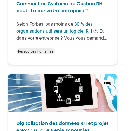
Comment un Système de Gestion RH
peut-il aider votre entreprise ?
Selon Forbes, pas moins de
80 % des
organisations utilisent un logiciel RH
. Et
dans votre entreprise ? Vous vous demandez
si un Système de Gestion des Ressources
Humaines (SGRH) fait vraiment la différence
Ressources Humaines
? Et si oui, savez-vous ce que vous pouvez
en attendre pour votre entreprise ?Dans cet
article…
Blog
Digitalisation des données RH et projet
eGov 3.0 : quels enjeux pour les