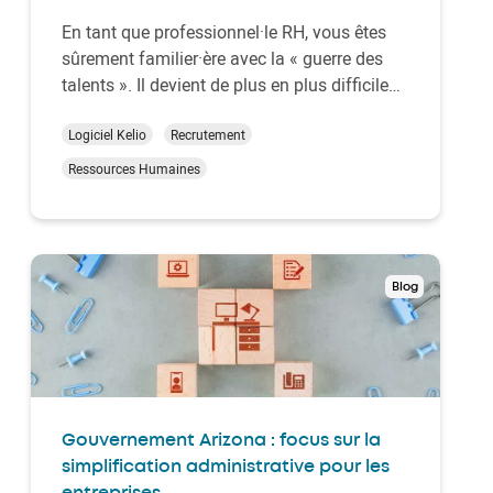
En tant que professionnel·le RH, vous êtes
sûrement familier·ère avec la « guerre des
talents ». Il devient de plus en plus difficile
d’attirer les bons profils et de les convaincre
de poser leur candidature afin de faire partie
Logiciel Kelio
Recrutement
de vos collaborateurs. Il faut parfois se
Ressources Humaines
montrer très créatif – ce qui…
Blog
Gouvernement Arizona : focus sur la
simplification administrative pour les