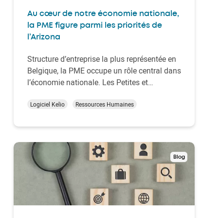
Au cœur de notre économie nationale,
la PME figure parmi les priorités de
l’Arizona
Structure d’entreprise la plus représentée en
Belgique, la PME occupe un rôle central dans
l’économie nationale. Les Petites et
Moyennes Entreprises belges rencontrent
cependant des défis majeurs pour gérer leur
Logiciel Kelio
Ressources Humaines
masse salariale, assurer leur conformité
légale ou disposer d’un budget
d’investissement…
Blog