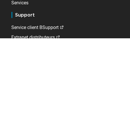
Services
Support
Service client BSupport
Extranet distributeurs
Kelio
Qui sommes-nous ?
Emploi
Contact
A l'international
Allemagne
Espagne