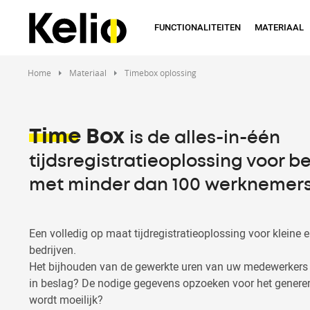
Skip
to
FUNCTIONALITEITEN
MATERIAAL
main
content
Home
Materiaal
Timebox oplossing
Time Box
is de alles-in-één
tijdsregistratieoplossing voor b
met minder dan 100 werknemer
Een volledig op maat tijdregistratieoplossing voor kleine 
bedrijven.
Het bijhouden van de gewerkte uren van uw medewerkers n
in beslag? De nodige gegevens opzoeken voor het generer
wordt moeilijk?