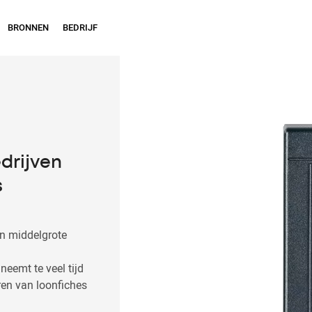
BRONNEN
BEDRIJF
edrijven
s
en middelgrote
eemt te veel tijd
en van loonfiches