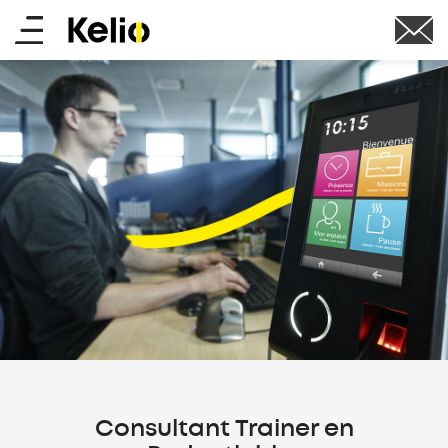
Skip
Main
to
main
menu
content
Consultant Trainer en