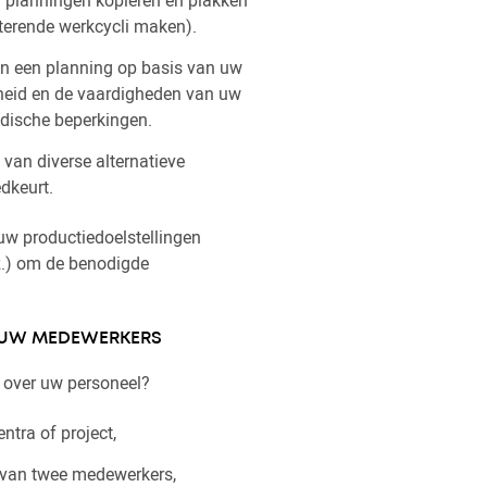
oterende werkcycli maken).
van een planning op basis van uw
heid en de vaardigheden van uw
edische beperkingen.
e van diverse alternatieve
dkeurt.
w productiedoelstellingen
nz.) om de benodigde
R UW MEDEWERKERS
n over uw personeel?
entra of project,
van twee medewerkers,