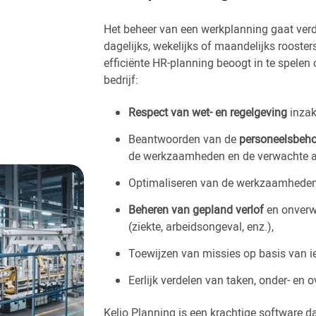
Het beheer van een werkplanning gaat ver
dagelijks, wekelijks of maandelijks rooste
efficiënte HR-planning beoogt in te spele
bedrijf:
Respect van wet- en regelgeving
inzak
Beantwoorden van de
personeelsbeho
de werkzaamheden en de verwachte act
Optimaliseren van de werkzaamheden
Beheren van gepland verlof
en onverw
(ziekte, arbeidsongeval, enz.),
Toewijzen van missies op basis van i
Eerlijk verdelen van taken, onder- en 
Kelio Planning is een krachtige software da