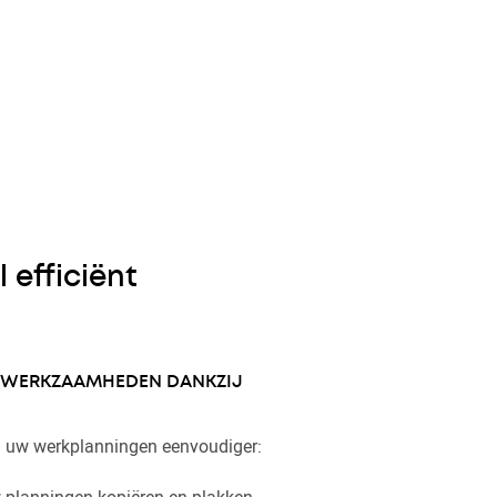
 efficiënt
W WERKZAAMHEDEN DANKZIJ
n uw werkplanningen eenvoudiger:
w planningen kopiëren en plakken