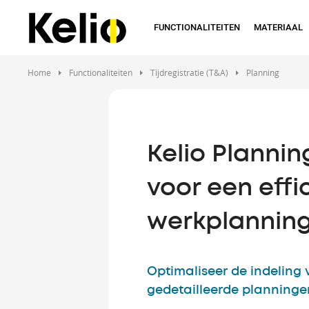
Skip
to
FUNCTIONALITEITEN
MATERIAAL
main
content
Home
Functionaliteiten
Tijdregistratie (T&A)
Planning
Kelio Plannin
voor een effi
werkplannin
Optimaliseer de indeling 
gedetailleerde planninge