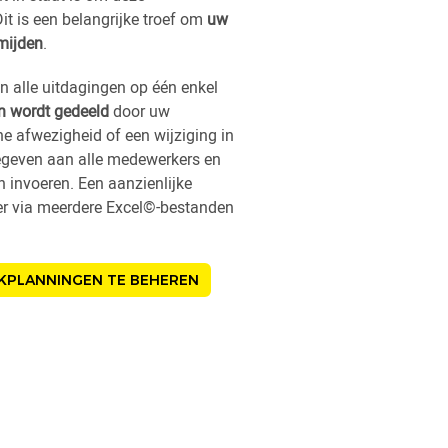
it is een belangrijke troef om
uw
mijden
.
an alle uitdagingen op één enkel
en wordt gedeeld
door uw
e afwezigheid of een wijziging in
gegeven aan alle medewerkers en
 invoeren. Een aanzienlijke
eer via meerdere Excel©-bestanden
RKPLANNINGEN TE BEHEREN