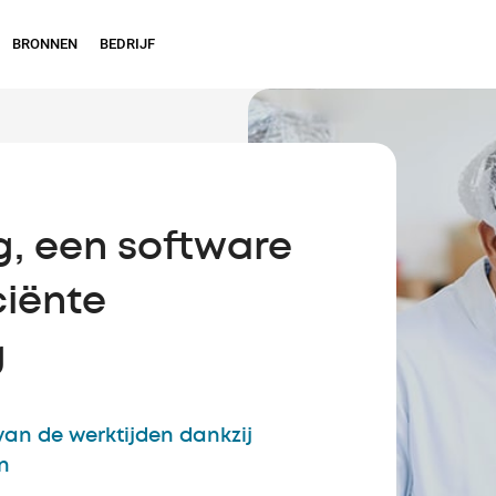
BRONNEN
BEDRIJF
g, een software
ciënte
g
van de werktijden dankzij
n