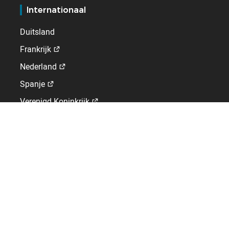
Internationaal
Duitsland
Frankrijk
Nederland
Spanje
Verenigd Koninkrijk
Zwitserland
GLOBAL WORK-LIFE SOLUTIONS
Editor van HRIS, tijdregistratie- en
toegangscontrolesystemen.