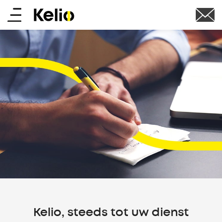
Skip
Main
to
main
menu
content
Kelio, steeds tot uw dienst