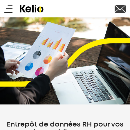
Aller
Main
au
contenu
menu
principal
Entrepôt de données RH pour vos