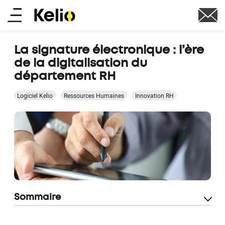
Aller
Main
au
contenu
menu
principal
La signature électronique : l’ère
de la digitalisation du
département RH
Logiciel Kelio
Ressources Humaines
Innovation RH
Sommaire