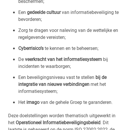
beschermen;
Een
gedeelde cultuur
van informatiebeveiliging te
bevorderen;
Zorg te dragen voor naleving van de wettelijke en
regelgevende vereisten;
Cyberrisico’s
te kennen en te beheersen;
De
veerkracht van het informatiesysteem
bij
incidenten te waarborgen;
Een beveiligingsniveau vast te stellen
bij de
integratie van nieuwe verbindingen
met het
informatiesysteem;
Het
imago
van de gehele Groep te garanderen.
Deze doelstellingen worden thematisch uitgewerkt in
het
Operationeel Informatiebeveiligingsbeleid
. Dit
laatste is gebaseerd op de norm ISO 27002:2022, de