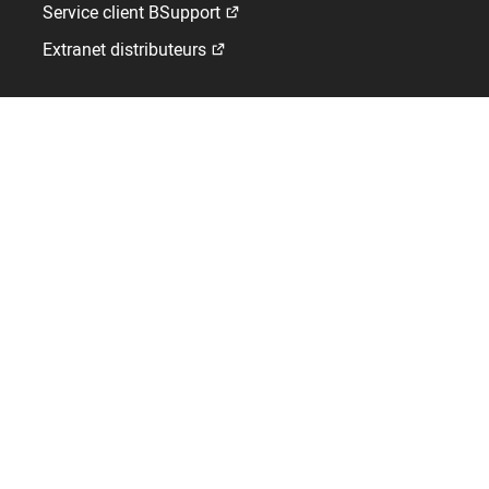
Service client BSupport
Extranet distributeurs
Kelio
Qui sommes-nous ?
Emploi
Contact
A l'international
Allemagne
Espagne
France
Pays-Bas