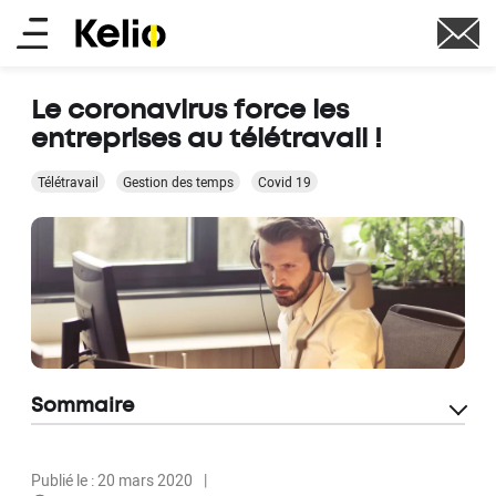
Aller
Main
au
contenu
menu
principal
Le coronavirus force les
entreprises au télétravail !
Télétravail
Gestion des temps
Covid 19
Sommaire
Publié le : 20 mars 2020