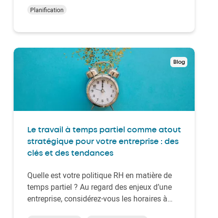
planification optimale. Placez les travailleurs
Planification
au poste qui leur convient le mieux, utilisez
les compétences de vos salariés à bon esci…
Blog
Le travail à temps partiel comme atout
stratégique pour votre entreprise : des
clés et des tendances
Quelle est votre politique RH en matière de
temps partiel ? Au regard des enjeux d’une
entreprise, considérez-vous les horaires à
temps partiel comme un atout ou comme