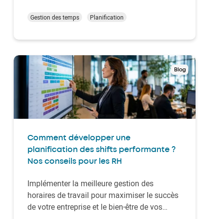
ressources humaines. Des plannings de
shifts cohérents et souples forment des
Gestion des temps
Planification
outils précieux au service de la productivité
et d'une organisation fluide. Comment créer
un plan…
Blog
Comment développer une
planification des shifts performante ?
Nos conseils pour les RH
Implémenter la meilleure gestion des
horaires de travail pour maximiser le succès
de votre entreprise et le bien-être de vos
salariés, c’est la raison d’être d’une