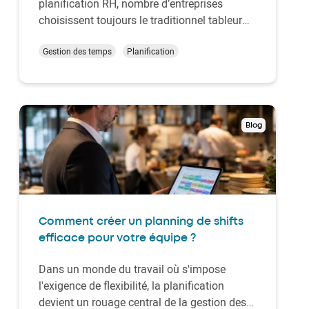
planification RH, nombre d’entreprises
choisissent toujours le traditionnel tableur
Excel. En 2026, s’agit-il encore du meilleur
outil de gestion pour relever les challenges
Gestion des temps
Planification
des ressources humaines ? Ou obtiendriez-
vous de meilleurs résultats en adoptant une
…
Blog
Comment créer un planning de shifts
efficace pour votre équipe ?
Dans un monde du travail où s'impose
l'exigence de flexibilité, la planification
devient un rouage central de la gestion des