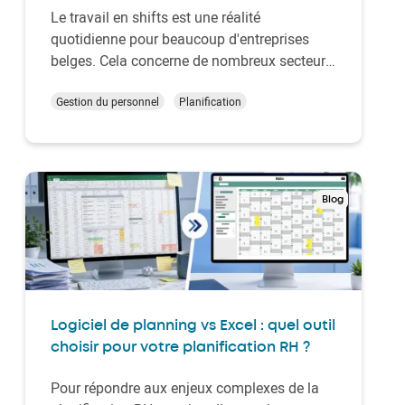
Le travail en shifts est une réalité
quotidienne pour beaucoup d'entreprises
belges. Cela concerne de nombreux secteurs
tels que : l'industrie, la logistique, la santé, la
grande distribution, la construction, l'horeca,
Gestion du personnel
Planification
la sécurité, le transport (aérien et maritime)
ainsi que les secteurs IT et télé…
Blog
Logiciel de planning vs Excel : quel outil
choisir pour votre planification RH ?
Pour répondre aux enjeux complexes de la