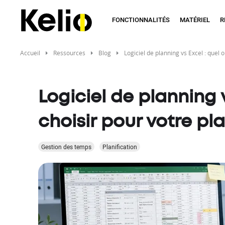
Aller
au
FONCTIONNALITÉS
MATÉRIEL
R
contenu
principal
Accueil
Ressources
Blog
Logiciel de planning vs Excel : quel o
Logiciel de planning v
choisir pour votre pla
Gestion des temps
Planification