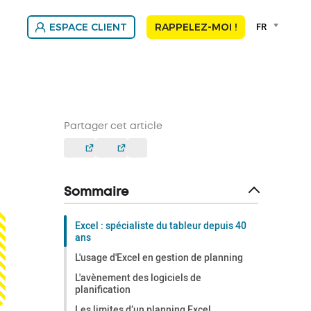
Language
FR
ESPACE CLIENT
RAPPELEZ-MOI !
selector
Franç
Nede
Partager cet article
Sommaire
Excel : spécialiste du tableur depuis 40
ans
L'usage d'Excel en gestion de planning
L'avènement des logiciels de
planification
Les limites d’un planning Excel