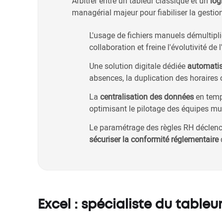
Arbitrer entre un tableur classique et un
log
managérial majeur pour fiabiliser la gestio
L'usage de fichiers manuels démultiplie
collaboration et freine l'évolutivité de l
Une solution digitale dédiée
automatis
absences, la duplication des horaires o
La
centralisation des données
en temps
optimisant le pilotage des équipes mul
Le paramétrage des règles RH déclenc
sécuriser la conformité réglementaire
d
Excel : spécialiste du tableu