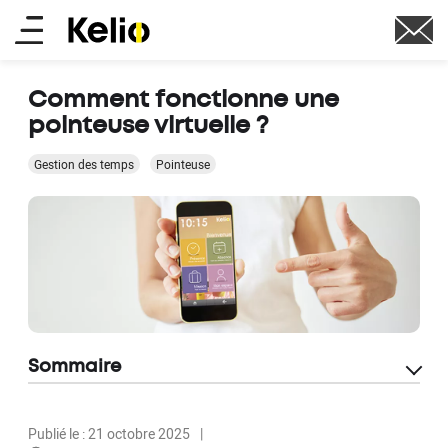
Aller
Main
au
contenu
menu
principal
Comment fonctionne une
pointeuse virtuelle ?
Gestion des temps
Pointeuse
Sommaire
Publié le : 21 octobre 2025