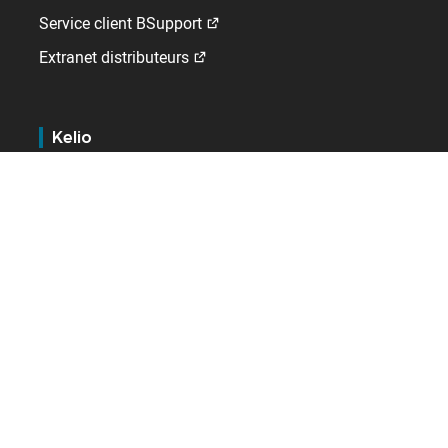
Service client BSupport
Extranet distributeurs
Kelio
Qui sommes-nous ?
Emploi
Contact
A l'international
Allemagne
Espagne
France
Pays-Bas