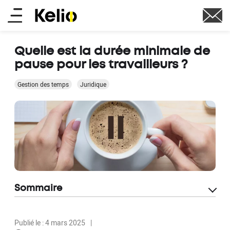
Aller
Main
au
contenu
menu
principal
Quelle est la durée minimale de
pause pour les travailleurs ?
Gestion des temps
Juridique
Sommaire
Publié le : 4 mars 2025