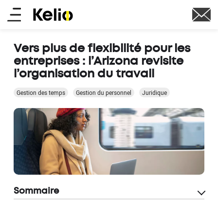
Aller
Main
au
contenu
menu
principal
Vers plus de flexibilité pour les
entreprises : l’Arizona revisite
l’organisation du travail
Gestion des temps
Gestion du personnel
Juridique
Sommaire