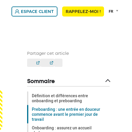
Language
FR
ESPACE CLIENT
RAPPELEZ-MOI !
selector
Franç
Nede
Partager cet article
Sommaire
Définition et différences entre
onboarding et preboarding
Preboarding : une entrée en douceur
commence avant le premier jour de
travail
Onboarding : assurez un accueil