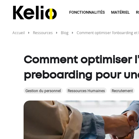
Aller
au
FONCTIONNALITÉS
MATÉRIEL
R
contenu
principal
Accueil
Ressources
Blog
Comment optimiser l’onboarding et l
Comment optimiser l’
preboarding pour une
Gestion du personnel
Ressources Humaines
Recrutement