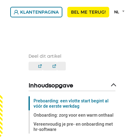
Language
NL
KLANTENPAGINA
BEL ME TERUG!
selector
Franç
Nede
Deel dit artikel
Inhoudsopgave
Preboarding: een vlotte start begint al
vóór de eerste werkdag
Onboarding: zorg voor een warm onthaal
Vereenvoudig je pre- en onboarding met
hr-software