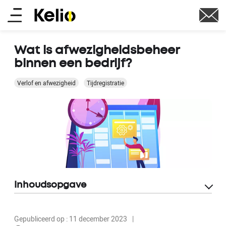
Skip
Main
to
main
menu
content
Wat is afwezigheidsbeheer
binnen een bedrijf?
Verlof en afwezigheid
Tijdregistratie
Inhoudsopgave
Gepubliceerd op : 11 december 2023