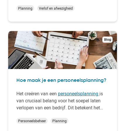
aan en nog andere beleven hoogdagen.
Personeel neemt massaal verlof of,
Planning
Verlof en afwezigheid
integendeel, steekt een extra tandje bij. Wat
het geval ook is, een goede
personeelsplanning is onontb…
Blog
Hoe maak je een personeelsplanning?
Het creëren van een
personeelsplanning
is
van cruciaal belang voor het soepel laten
verlopen van een bedrijf. Dit betekent het
maken van duidelijke en goed
georganiseerde schema's. Dit helpt om
Personeelsbeheer
Planning
middelen efficiënt te gebruiken. Dit helpt ook