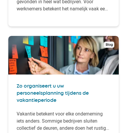
gevonden in heel wat bedrijven. Voor
werknemers betekent het namelijk vaak een
betere balans tussen werk en privé, minder
tijdverlies door woon-werkverkeer en een
verhoogde autonomie. Voor werkgevers is
het dan weer een extra troef om talenten
mee aan te trekk…
Blog
Zo organiseert u uw
personeelsplanning tijdens de
vakantieperiode
Vakantie betekent voor elke onderneming
iets anders. Sommige bedrijven sluiten
collectief de deuren, andere doen het rustiger