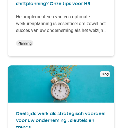
shiftplanning? Onze tips voor HR
Het implementeren van een optimale
werkurenplanning is essentieel om zowel het
succes van uw onderneming als het welzijn
van uw medewerkers te maximaliseren. Door
werknemers in te zetten op de juiste plaats,
Planning
hun vaardigheden optimaal te benutten en
flexibel om te gaan met personeelsinzet bij
afwezig…
Blog
Deeltijds werk als strategisch voordeel
voor uw onderneming : sleutels en
trends