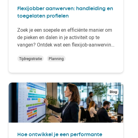
Flexijobber aanwerven: handleiding en
toegelaten profielen
Zoek je een soepele en efficiënte manier om
de pieken en dalen in je activiteit op te
vangen? Ontdek wat een flexijob-aanwerving
jouw organisatie kan opleveren.Optimaliseer
je hr-planning met
Tijdregistratie
Planning
flexibele opdrachten
en
geniet van fiscale voordelen, nieuwe
sourcing-kanalen en een vereenvoudigde
procedur…
Blog
Hoe ontwikkel je een performante