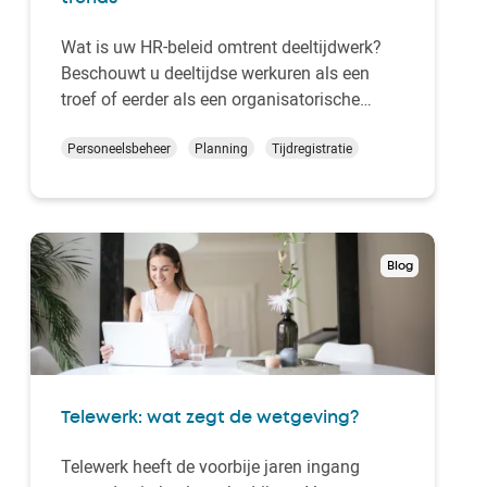
Wat is uw HR-beleid omtrent deeltijdwerk?
Beschouwt u deeltijdse werkuren als een
troef of eerder als een organisatorische
complexiteit? Voor u nemen de HR-
specialisten van Kelio de kwestie onder de
Personeelsbeheer
Planning
Tijdregistratie
loep. Ontdek de wetswijzigingen die door
onze Arizona-regering zijn ingezet en pas de
goede HR-prakti…
Blog
Telewerk: wat zegt de wetgeving?
Telewerk heeft de voorbije jaren ingang