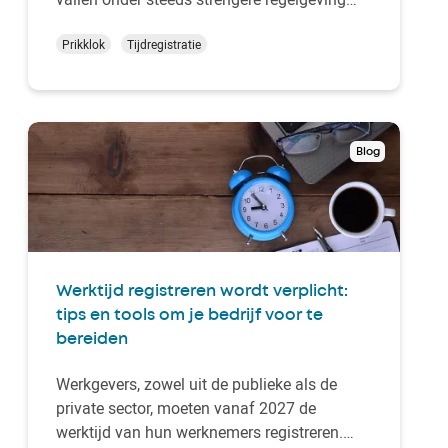
rond de bescherming van privégegevens. In
België zitten ze al verwerkt in
Prikklok
Tijdregistratie
identiteitsdocumenten, maar mogen
bedrijven ze ook gebruiken voor
tijdsregistratie of toegangscontrole? De
realiteit …
Blog
Werktijd registreren wordt verplicht:
tips en tools om je bedrijf voor te
bereiden
Werkgevers, zowel uit de publieke als de
private sector, moeten vanaf 2027 de
werktijd van hun werknemers registreren.