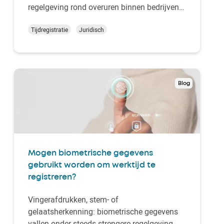
regelgeving rond overuren binnen bedrijven.
Wat zijn de nieuwe wettelijke bepalingen?
Welke types overuren worden beïnvloed?
Tijdregistratie
Juridisch
Wat betekent dit concreet voor jouw rechten
en verplichtingen als werkgever? En hoe
plan, vergoed en reg…
Blog
Mogen biometrische gegevens
gebruikt worden om werktijd te
registreren?
Vingerafdrukken, stem- of
gelaatsherkenning: biometrische gegevens
vallen onder steeds strengere regelgeving