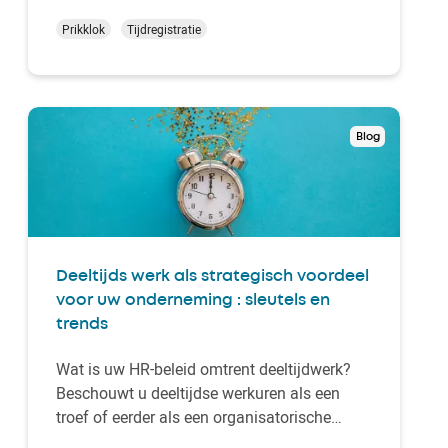
Deze beslissing van de Belgische federale
regering werd eind november vorig jaar
Prikklok
Tijdregistratie
bekendgemaakt, als onderdeel van de
begrotingsafspraken. Wat jarenlang een
discussiepunt was, wordt …
Blog
Deeltijds werk als strategisch voordeel
voor uw onderneming : sleutels en
trends
Wat is uw HR-beleid omtrent deeltijdwerk?
Beschouwt u deeltijdse werkuren als een
troef of eerder als een organisatorische
complexiteit? Voor u nemen de HR-