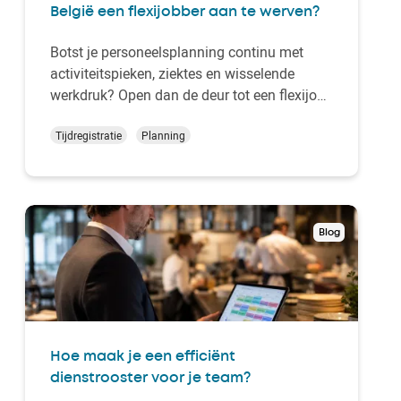
België een flexijobber aan te werven?
Botst je personeelsplanning continu met
activiteitspieken, ziektes en wisselende
werkdruk? Open dan de deur tot een flexijob
en geef je organisatie meteen meer
ademruimte. Toegangsvoorwaarden,
Tijdregistratie
Planning
sectoren, de hervorming van de flexijob in
2026 en de concrete aanwervingsstappen:
Kelio loodst je door all…
Blog
Hoe maak je een efficiënt
dienstrooster voor je team?