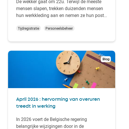
De wekker gaat om 22u. Terwijl de meeste
mensen slapen, trekken duizenden mensen
hun werkkleding aan en nemen ze hun post
in. Transport, industrie, handel, zorg:
onregelmatige werktijden zijn dagelijkse
Tijdregistratie
Personeelsbeheer
realiteit voor een aanzienlijk deel van de
actieve bevolking.
Blog
April 2026 : hervorming van overuren
treedt in werking
In 2026 voert de Belgische regering
belangrijke wijzigingen door in de