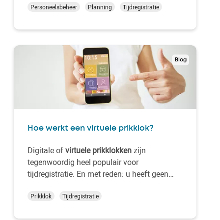
specialisten van Kelio de kwestie onder de
Personeelsbeheer
Planning
Tijdregistratie
loep. Ontdek de wetswijzigingen die door
onze Arizona-regering zijn ingezet en pas de
goede HR-prakti…
Blog
Hoe werkt een virtuele prikklok?
Digitale of
virtuele prikklokken
zijn
tegenwoordig heel populair voor
tijdregistratie. En met reden: u heeft geen
fysieke terminal meer nodig en medewerkers
kunnen vanop gelijk welk toestel hun
Prikklok
Tijdregistratie
werkuren aangeven. Zeker als er telewerk is