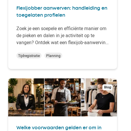
Flexijobber aanwerven: handleiding en
toegelaten profielen
Zoek je een soepele en efficiënte manier om
de pieken en dalen in je activiteit op te
vangen? Ontdek wat een flexijob-aanwerving
jouw organisatie kan opleveren.Optimaliseer
je hr-planning met
Tijdregistratie
Planning
flexibele opdrachten
en
geniet van fiscale voordelen, nieuwe
sourcing-kanalen en een vereenvoudigde
procedur…
Blog
Welke voorwaarden gelden er om in