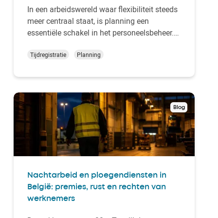
In een arbeidswereld waar flexibiliteit steeds
meer centraal staat, is planning een
essentiële schakel in het personeelsbeheer.
Coherente en flexibele shiftroosters zijn
waardevolle instrumenten voor productiviteit
Tijdregistratie
Planning
en een vlotte organisatie. Hoe stel je een
performant rooster op voor je team? Welke …
Blog
Nachtarbeid en ploegendiensten in
België: premies, rust en rechten van
werknemers