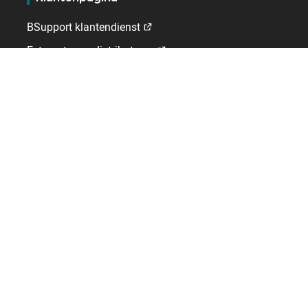
BSupport klantendienst
Extranet voor distributeurs
Kelio
Wie wij zijn
Vacatures
Contact
Internationaal
Duitsland
Frankrijk
Nederland