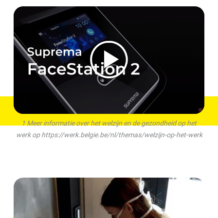
1 Meer informatie over het welzijn en de gezondheid op het
werk op https://werk.belgie.be/nl/themas/welzijn-op-het-werk