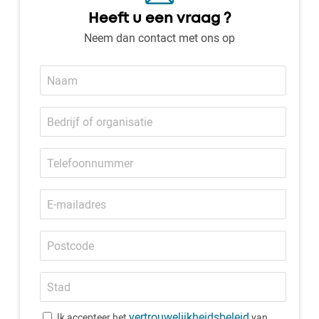
Heeft u een vraag ?
Neem dan contact met ons op
Naam
Bedrijf
of
organisatie
Telefoonnummer
E-
mailadres
Postcode
Stad
vertrouwelijkheidsbeleid
Ik accepteer het
van