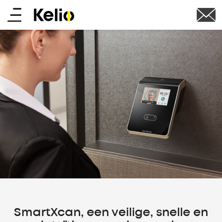
Skip
Main
to
main
menu
content
SmartXcan, een veilige, snelle en