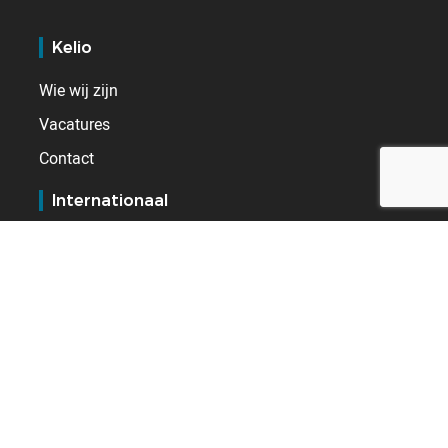
Kelio
Wie wij zijn
Vacatures
Contact
Internationaal
Duitsland
Frankrijk
Nederland
Spanje
Verenigd Koninkrijk
Zwitserland