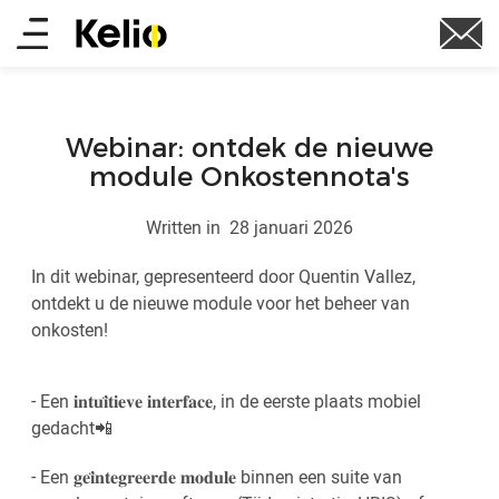
Skip
Main
to
main
menu
content
Webinar: ontdek de nieuwe
module Onkostennota's
Written in
28 januari 2026
In dit webinar, gepresenteerd door Quentin Vallez,
ontdekt u de nieuwe module voor het beheer van
onkosten!
- Een 𝐢𝐧𝐭𝐮𝐢̈𝐭𝐢𝐞𝐯𝐞 𝐢𝐧𝐭𝐞𝐫𝐟𝐚𝐜𝐞, in de eerste plaats mobiel
gedacht📲
- Een 𝐠𝐞𝐢̈𝐧𝐭𝐞𝐠𝐫𝐞𝐞𝐫𝐝𝐞 𝐦𝐨𝐝𝐮𝐥𝐞 binnen een suite van