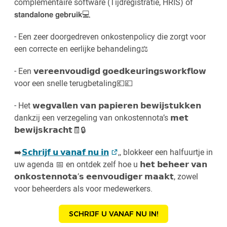
complementaire software (Tijdregistratie, HRIS) of
𝘀𝘁𝗮𝗻𝗱𝗮𝗹𝗼𝗻𝗲 𝗴𝗲𝗯𝗿𝘂𝗶𝗸💻
- Een zeer doorgedreven onkostenpolicy die zorgt voor
een correcte en eerlijke behandeling⚖️
- Een 𝘃𝗲𝗿𝗲𝗲𝗻𝘃𝗼𝘂𝗱𝗶𝗴𝗱 𝗴𝗼𝗲𝗱𝗸𝗲𝘂𝗿𝗶𝗻𝗴𝘀𝘄𝗼𝗿𝗸𝗳𝗹𝗼𝘄
voor een snelle terugbetaling💶💷
- Het 𝘄𝗲𝗴𝘃𝗮𝗹𝗹𝗲𝗻 𝘃𝗮𝗻 𝗽𝗮𝗽𝗶𝗲𝗿𝗲𝗻 𝗯𝗲𝘄𝗶𝗷𝘀𝘁𝘂𝗸𝗸𝗲𝗻
dankzij een verzegeling van onkostennota’s 𝗺𝗲𝘁
𝗯𝗲𝘄𝗶𝗷𝘀𝗸𝗿𝗮𝗰𝗵𝘁🧾🔒
➡️
𝗦𝗰𝗵𝗿𝗶𝗷𝗳 𝘂 𝘃𝗮𝗻𝗮𝗳 𝗻𝘂 𝗶𝗻
,, blokkeer een halfuurtje in
uw agenda 📅 en ontdek zelf hoe u 𝗵𝗲𝘁 𝗯𝗲𝗵𝗲𝗲𝗿 𝘃𝗮𝗻
𝗼𝗻𝗸𝗼𝘀𝘁𝗲𝗻𝗻𝗼𝘁𝗮’𝘀 𝗲𝗲𝗻𝘃𝗼𝘂𝗱𝗶𝗴𝗲𝗿 𝗺𝗮𝗮𝗸𝘁, zowel
voor beheerders als voor medewerkers.
SCHRIJF U VANAF NU IN!