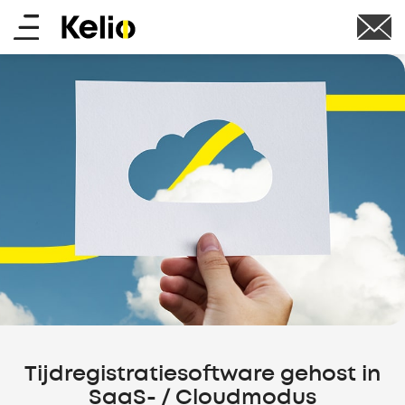
Skip
Main
to
main
menu
content
Tijdregistratiesoftware gehost in
SaaS- / Cloudmodus