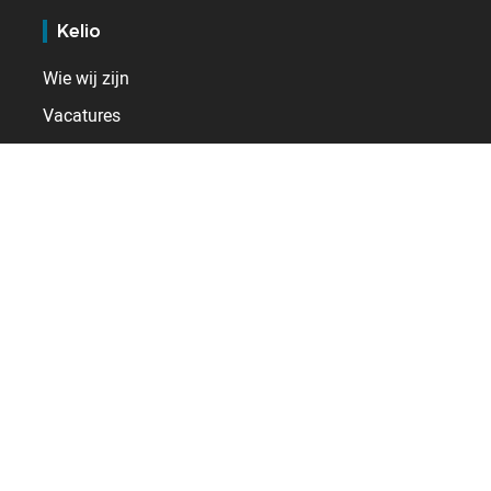
Kelio
Wie wij zijn
Vacatures
Contact
Internationaal
Duitsland
Frankrijk
Nederland
Spanje
Verenigd Koninkrijk
Zwitserland