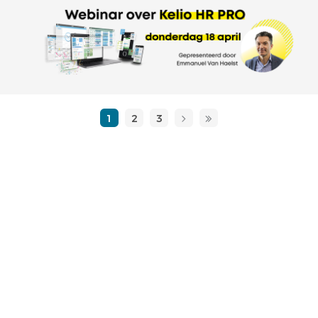
1
2
3
›
»