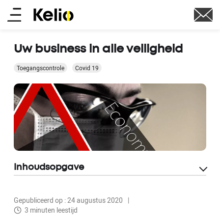
Skip
Main
to
main
menu
content
Uw business in alle veiligheid
Toegangscontrole
Covid 19
Inhoudsopgave
Gepubliceerd op : 24 augustus 2020
3 minuten leestijd