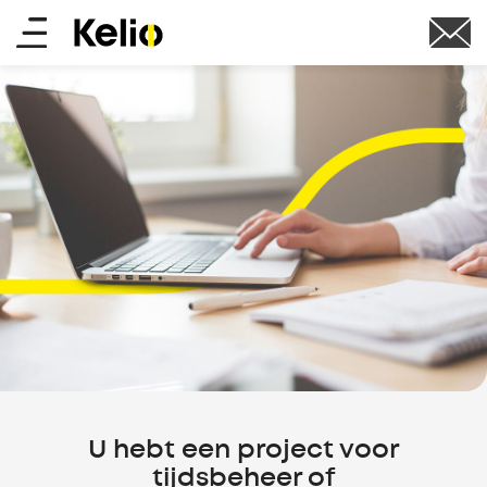
Skip
Main
to
main
menu
content
U hebt een project voor
tijdsbeheer of