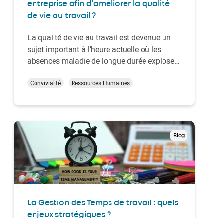
entreprise afin d’améliorer la qualité
de vie au travail ?
La qualité de vie au travail est devenue un
sujet important à l’heure actuelle où les
absences maladie de longue durée explosent
et où la retenue des talents devient difficile.
Une politique et des actions en matière de
Convivialité
Ressources Humaines
bien-être au travail peuvent contribuer à ce
que vos collaborateurs se sentent b…
Blog
La Gestion des Temps de travail : quels
enjeux stratégiques ?