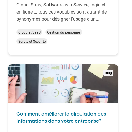
Cloud, Saas, Software as a Service, logiciel
en ligne … tous ces vocables sont autant de
synonymes pour désigner l’usage d’un
logiciel hébergé sur des serveurs à distance,
auquel l’utilisateur se connecte via une
Cloud et SaaS
Gestion du personnel
connexion internet sécurisé. Ce mode Cloud
Sureté et Sécurité
est de plus en plus utilisé en entreprise du…
Blog
Comment améliorer la circulation des
informations dans votre entreprise?