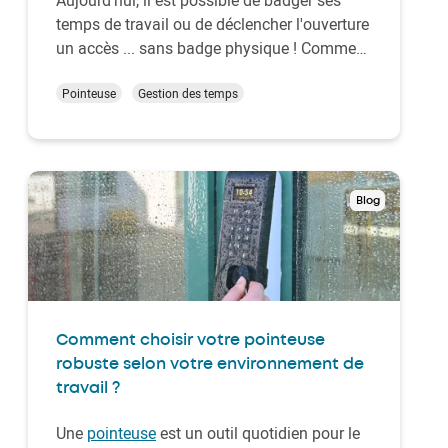
temps de travail ou de déclencher l'ouverture
un accès ... sans badge physique ! Comment
? Il existe 2 façons : d'une part au moyen
d'un smartphone qui, grâce à aux
Pointeuse
Gestion des temps
technologies BLE – NFC, intègre un badge
virtuel et pourra être passé devant une
badgeuse Ke…
Blog
Comment choisir votre pointeuse
robuste selon votre environnement de
travail ?
Une
pointeuse
est un outil quotidien pour le