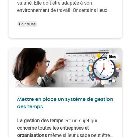
salarié. Elle doit être adaptée à son
environnement de travail. Or certains lieux de
travail peuvent être soumis à des conditions
particulières telles que de la poussière, des
Pointeuse
jets d’eau, des variations de températures,
etc…. L’efficacité et la durée de v…
Blog
Mettre en place un système de gestion
des temps
La gestion des temps
est un sujet qui
concerne toutes les entreprises et
organisations
même si leur usage peut être