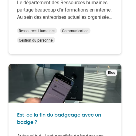
Le département des Ressources humaines
partage beaucoup d’informations en interne.
Au sein des entreprises actuelles organisées
en plusieurs départements, garantir une
bonne diffusion de l’information en interne
Ressources Humaines
Communication
n’est pas toujours tâche facile. Alors
Gestion du personnel
comment
centraliser ces informations
et
assurer l…
Blog
Est-ce la fin du badgeage avec un
badge ?
Aujourd'hui, il est possible de badger ses