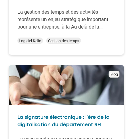
La gestion des temps et des activités
représente un enjeu stratégique important
pour une entreprise. à la Au-delà de la
mesure des temps de présence des
collaborateurs, la GTA,
Logiciel Kelio
Gestion des temps
Gestion des Temps et
des Activités
, aura des répercussions sur
différents aspects de la gestion RH tels que
la planificatio…
Blog
La signature électronique : l’ère de la
digitalisation du département RH
La crise sanitaire que nous avons connue a