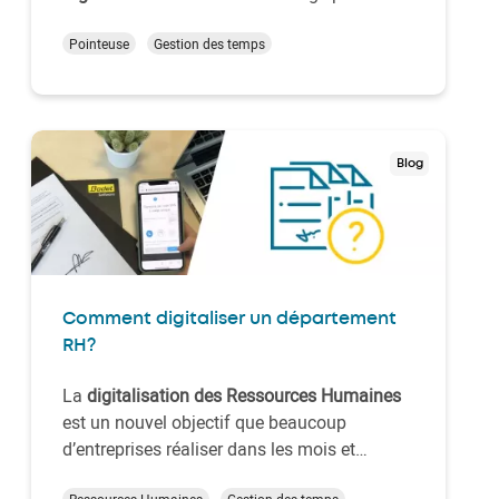
très varié dans celles-ci. Dans cet article
nous vous dirons tout sur ce que représente
Pointeuse
Gestion des temps
la gestion du temps, comment elle s’effectue
et les avantages qu’elle représente.
Blog
Comment digitaliser un département
RH?
La
digitalisation des Ressources Humaines
est un nouvel objectif que beaucoup
d’entreprises réaliser dans les mois et
années à venir. Les raisons pour lesquelles