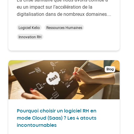
eu un impact sur l’accélération de la
digitalisation dans de nombreux domaines.
Cette crise a notamment obligé les
départements RH à repenser leur processus
Logiciel Kelio
Ressources Humaines
administratifs et en particulier à envisager la
Innovation RH
signature de documents RH au format
électronique, qu…
Blog
Pourquoi choisir un logiciel RH en
mode Cloud (Saas) ? Les 4 atouts
incontournables