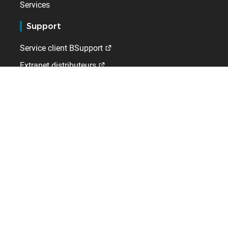
Services
Support
Service client BSupport
Extranet distributeurs
Kelio
Qui sommes-nous ?
Emploi
Contact
A l'international
Allemagne
Espagne