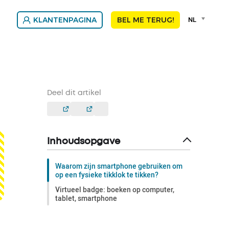
Language
NL
KLANTENPAGINA
BEL ME TERUG!
selector
Franç
Nede
Deel dit artikel
Inhoudsopgave
Waarom zijn smartphone gebruiken om
op een fysieke tikklok te tikken?
Virtueel badge: boeken op computer,
tablet, smartphone