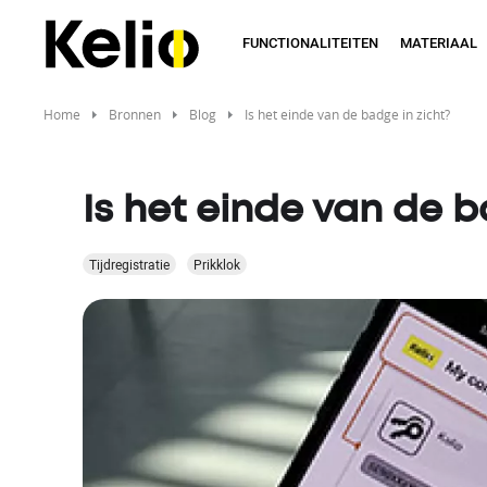
Skip
to
FUNCTIONALITEITEN
MATERIAAL
main
content
Home
Bronnen
Blog
Is het einde van de badge in zicht?
Is het einde van de b
Tijdregistratie
Prikklok