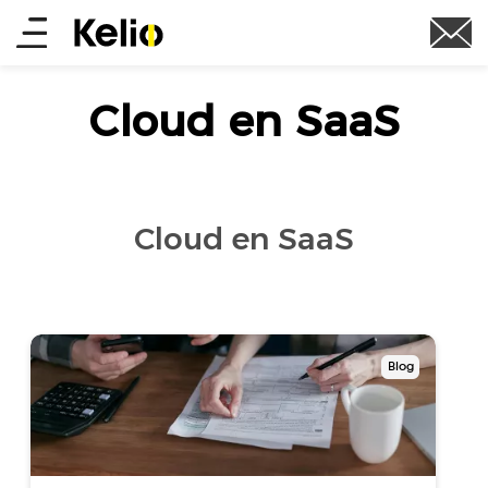
Skip
Main
to
main
menu
content
Cloud en SaaS
Cloud en SaaS
Blog