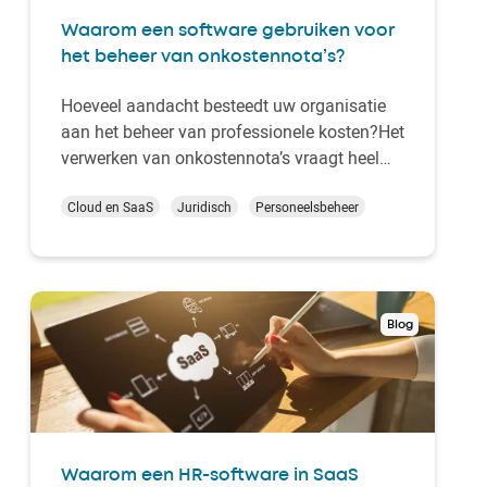
Waarom een software gebruiken voor
het beheer van onkostennota’s?
Hoeveel aandacht besteedt uw organisatie
aan het beheer van professionele kosten?Het
verwerken van onkostennota’s vraagt heel
wat administratief en boekhoudkundig werk,
met daarbij een risico op fouten en soms
Cloud en SaaS
Juridisch
Personeelsbeheer
zelfs fraude.Naar aanleiding van de
lancering van het gloednieuwe
“Onkostennota”-module va…
Blog
Waarom een HR-software in SaaS