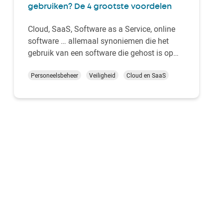
gebruiken? De 4 grootste voordelen
Cloud, SaaS, Software as a Service, online
software … allemaal synoniemen die het
gebruik van een software die gehost is op
externe servers uitdrukken, waarop de
gebruiker zich aanmeldt via een beveiligde
Personeelsbeheer
Veiligheid
Cloud en SaaS
internetverbinding. Deze Cloudmodus wordt
meer en meer gebruikt binnen een bedrijf
omwille van …