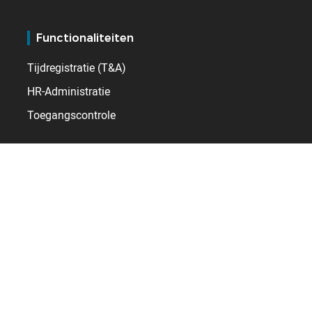
Functionaliteiten
Tijdregistratie (T&A)
HR-Administratie
Toegangscontrole
Bronnen
Blog
Referenties
E-learning
Service
Klantenpagina