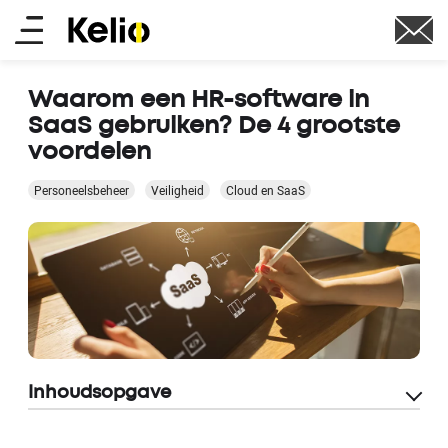
Skip
Main
to
main
menu
content
Waarom een HR-software in
SaaS gebruiken? De 4 grootste
voordelen
Personeelsbeheer
Veiligheid
Cloud en SaaS
Inhoudsopgave