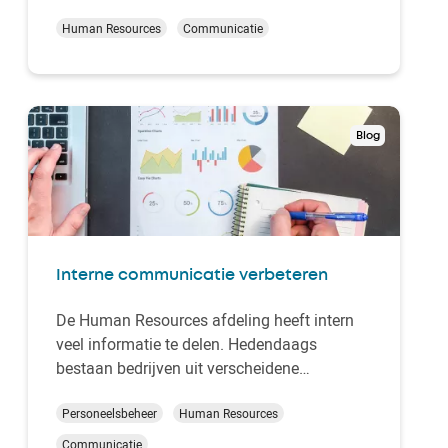
de krachtigste en meest efficiënte tools om
dit doel te bereiken, is het Employee Self
Human Resources
Communicatie
Service (ESS)-systeem.Dit persoonlijke
platform stelt werknemers in staat om
rechtstreeks toega…
Blog
Interne communicatie verbeteren
De Human Resources afdeling heeft intern
veel informatie te delen. Hedendaags
bestaan bedrijven uit verscheidene
afdelingen en een
goede informatie-
uitwisseling
Personeelsbeheer
garanderen is geen eenvoudige
Human Resources
taak. Hoe al deze
informatie centraliseren
en
Communicatie