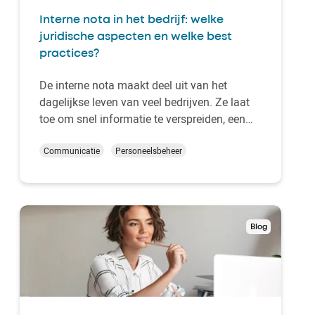
Interne nota in het bedrijf: welke
juridische aspecten en welke best
practices?
De interne nota maakt deel uit van het
dagelijkse leven van veel bedrijven. Ze laat
toe om snel informatie te verspreiden, een
procedure in herinnering te brengen of een
nieuwe richtlijn aan medewerkers mee te
Communicatie
Personeelsbeheer
delen. Achter deze schijnbare eenvoud
schuilen echter heel wat juridische en
organisatoris…
Blog