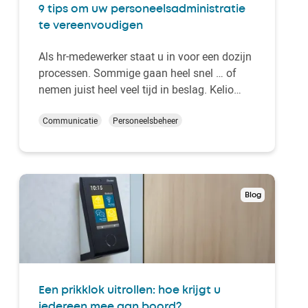
9 tips om uw personeelsadministratie
te vereenvoudigen
Als hr-medewerker staat u in voor een dozijn
processen. Sommige gaan heel snel … of
nemen juist heel veel tijd in beslag. Kelio
vindt het belangrijk dat elk hr-team optimaal
kan werken en dus denken we graag mee
Communicatie
Personeelsbeheer
over manieren om de
personeelsadministratie te vereenvoudigen.
In dit artikel delen we 9…
Blog
Een prikklok uitrollen: hoe krijgt u
iedereen mee aan boord?