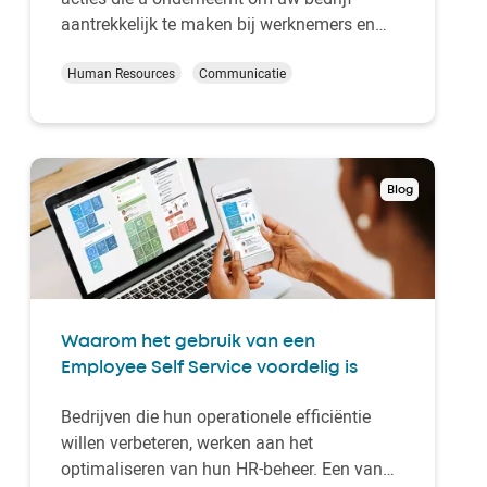
aantrekkelijk te maken bij werknemers en
werkzoekenden. U toont dat het fijn werken
is bij u en onderscheidt u zo van andere
Human Resources
Communicatie
werkgevers. Ideaal om talent te vinden … en
te houden! Maar waar begint u precies? Kelio
li…
Blog
Waarom het gebruik van een
Employee Self Service voordelig is
Bedrijven die hun operationele efficiëntie
willen verbeteren, werken aan het
optimaliseren van hun HR-beheer. Een van