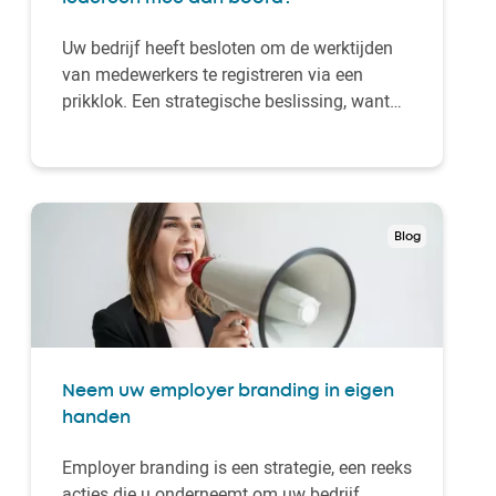
Uw bedrijf heeft besloten om de werktijden
van medewerkers te registreren via een
prikklok. Een strategische beslissing, want
met een prikklok heeft u een realtime
overzicht van de aan- en afwezigheden, kunt
u projecten makkelijker inplannen en uw
payroll deels automatiseren.
Blog
Neem uw employer branding in eigen
handen
Employer branding is een strategie, een reeks
acties die u onderneemt om uw bedrijf