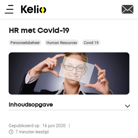
Skip
Main
to
main
menu
content
HR met Covid-19
Personeelsbeheer
Human Resources
Covid 19
Inhoudsopgave
Gepubliceerd op : 16 juni 2020
7 minuten leestijd