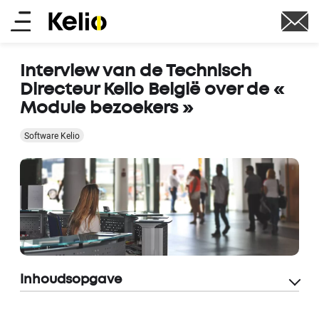
Skip
Main
to
main
menu
content
Interview van de Technisch
Directeur Kelio België over de «
Module bezoekers »
Software Kelio
Inhoudsopgave