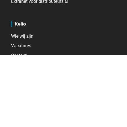
Extranet voor distributeurs
Kelio
Wie wij zijn
Vacatures
Contact
Internationaal
Duitsland
Frankrijk
Nederland
Spanje
Verenigd Koninkrijk