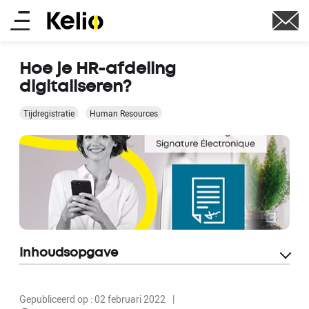
Skip
Main
to
main
menu
content
Hoe je HR-afdeling
digitaliseren?
Tijdregistratie
Human Resources
Inhoudsopgave
Gepubliceerd op : 02 februari 2022