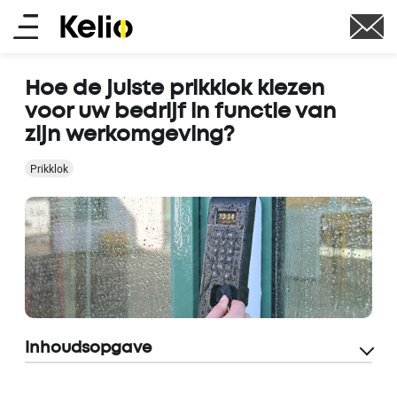
Skip
Main
to
main
menu
content
Hoe de juiste prikklok kiezen
voor uw bedrijf in functie van
zijn werkomgeving?
Prikklok
Inhoudsopgave