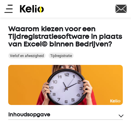
Skip
Main
to
main
menu
content
Waarom kiezen voor een
Tijdregistratiesoftware in plaats
van Excel© binnen Bedrijven?
Verlof en afwezigheid
Tijdregistratie
Inhoudsopgave